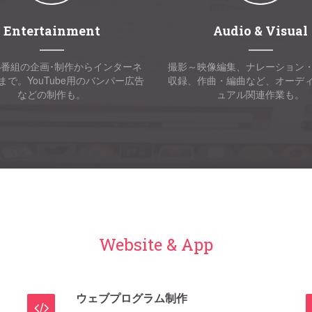
Entertainment
Audio & Visual
EB番組の企画･制作からインターネ
撮影～映像編集、ナレーション
まで。YouTube用のバンパー広告
収録、作曲・編曲など、オーデ
などの制作も。
ュアル関連作業も。
Website & App
ウェブプログラム制作